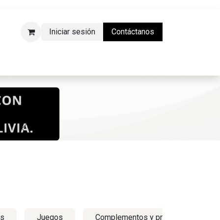
Iniciar sesión
Contáctanos
da Física)
Anterior
Siguiente
rs
Juegos
Complementos y productos vintage 