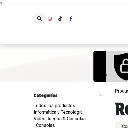
<
Ir al contenido
CATÁLOG
Produ
Categorías
R
Todos los productos
Informática y Tecnología
Video Juegos & Consolas
Consolas
Co