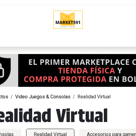
O
QUIERO VENDER
POLÍTICAS DE VENTA
SHOWROOM (Tien
ctos
Video Juegos & Consolas
Realidad Virtual
ealidad Virtual
nsolas
Realidad Virtual
Accesorios para game