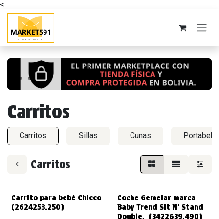
<
Ir al contenido
Anterior
Sigui
Carritos
Carritos
Sillas
Cunas
Portabeb
Carritos
VENDIDO
Carrito para bebé Chicco
Coche Gemelar marca
(2624253.250)
Baby Trend Sit N' Stand
Double, (3422639.490)