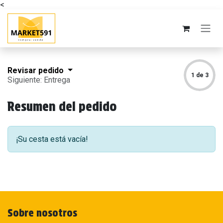
<
Ir al contenido
Revisar pedido
1 de 3
Siguiente: Entrega
Resumen del pedido
¡Su cesta está vacía!
Sobre nosotros