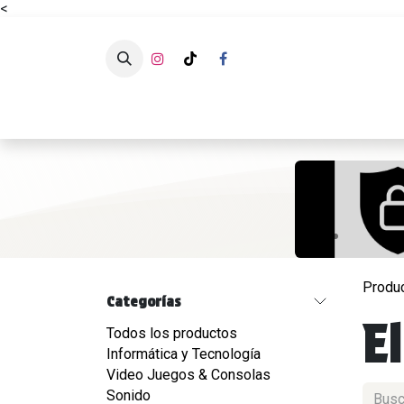
<
Ir al contenido
CATÁLOG
Produ
Categorías
E
Todos los productos
Informática y Tecnología
Video Juegos & Consolas
Sonido