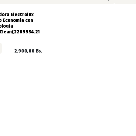
IDO
dora Electrolux
o Economía con
ología
Clean(2289954.21
2.900,00
Bs.