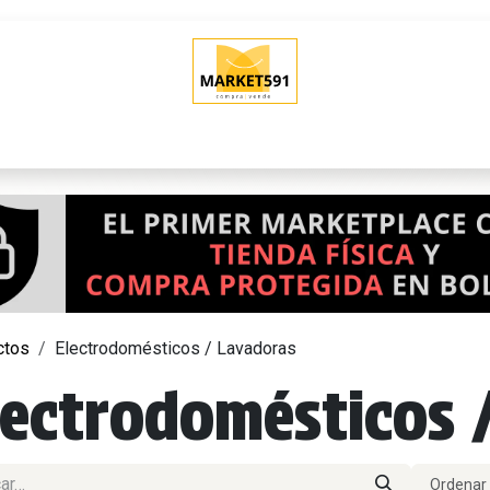
O
QUIERO VENDER
POLÍTICAS DE VENTA
SHOWROOM (Tien
ctos
Electrodomésticos / Lavadoras
lectrodomésticos 
Ordenar 