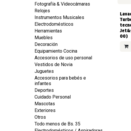
Fotografía & Videocámaras
Relojes
VEND
Lava
Instrumentos Musicales
Turb
Electrodomésticos
tecn
Jet&
Herramientas
00)
Muebles
Decoración
Equipamiento Cocina
Accesorios de uso personal
Vestidos de Novia
Juguetes
Accesorios para bebés e
infantes
Deportes
Cuidado Personal
Mascotas
Exteriores
Otros
Todo menos de Bs. 35
Electrodomésticos / Aspiradoras