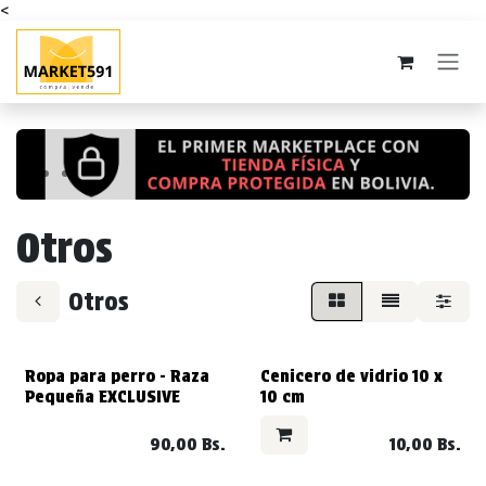
<
Ir al contenido
Anterior
Sigui
Otros
Otros
VENDIDO
VENDIDO
Ropa para perro - Raza
Cenicero de vidrio 10 x
Pequeña EXCLUSIVE
10 cm
90,00
Bs.
10,00
Bs.