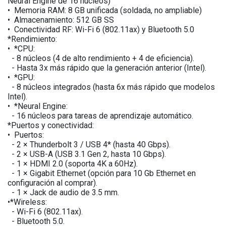
Neural Engine de 16 núcleos)
•⁠ ⁠Memoria RAM: 8 GB unificada (soldada, no ampliable)
•⁠ ⁠Almacenamiento: 512 GB SS
•⁠ ⁠Conectividad RF: Wi-Fi 6 (802.11ax) y Bluetooth 5.0
*Rendimiento:
•⁠ ⁠*CPU:
- 8 núcleos (4 de alto rendimiento + 4 de eficiencia).
- Hasta 3x más rápido que la generación anterior (Intel).
•⁠ ⁠*GPU:
- 8 núcleos integrados (hasta 6x más rápido que modelos
Intel).
•⁠ ⁠*Neural Engine:
- 16 núcleos para tareas de aprendizaje automático.
*Puertos y conectividad:
•⁠ ⁠Puertos:
- 2 × Thunderbolt 3 / USB 4* (hasta 40 Gbps).
- 2 × USB-A (USB 3.1 Gen 2, hasta 10 Gbps).
- 1 × HDMI 2.0 (soporta 4K a 60Hz).
- 1 × Gigabit Ethernet (opción para 10 Gb Ethernet en
configuración al comprar).
- 1 × Jack de audio de 3.5 mm.
•⁠*Wireless:
- Wi-Fi 6 (802.11ax).
- Bluetooth 5.0.