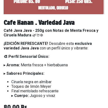
Cafe Hanan . Variedad Java
Café Java Java - 250g con Notas de Menta Fresca y
Ciruela Madura
🌿🍈❄️
¡EDICIÓN REFRESCANTE!
Descubre esta
exclusiva
variedad Java Java
con un perfil único y vibrante:
🎨 Perfil Sensorial Único:
▸
Aroma:
Menta fresca + hierbabuena
▸
Sabores Principales:
Ciruela negra en almíbar
Toques de limón Meyer
Final mentolado refrescante
▸
Cuerpo:
Jugoso y vivaz
80,00
Bs.