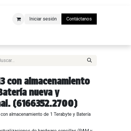
Iniciar sesión
Contáctanos
da Física)
13 con almacenamiento
Batería nueva y
nal. (6166352.2700)
con almacenamiento de 1 Terabyte y Batería
actualizaciones de hardware sencillas (RAM y