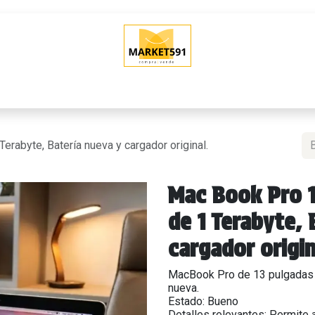
O
QUIERO VENDER
POLÍTICAS DE VENTA
SHOWROOM (Tien
rabyte, Batería nueva y cargador original.
Mac Book Pro 
de 1 Terabyte, 
cargador origi
MacBook Pro de 13 pulgadas 
nueva.
Estado: Bueno
Detalles relevantes: Permite 