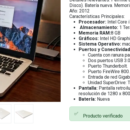
Disco). Batería nueva. Memori
Año: 2012
Características Principales:
Procesador:
Intel Core 
Almacenamiento:
1 Ter
Memoria RAM:
8 GB
Gráficos:
Intel HD Graph
Sistema Operativo:
macO
Puertos y Conectividad
Cuenta con ranura pa
Dos puertos USB 3.0
Puerto Thunderbolt.
Puerto FireWire 800.
Entrada de red Gigabi
Unidad SuperDrive: 
Pantalla:
Pantalla retroi
resolución de 1280 x 800
Batería:
Nueva
✅
Producto verificado