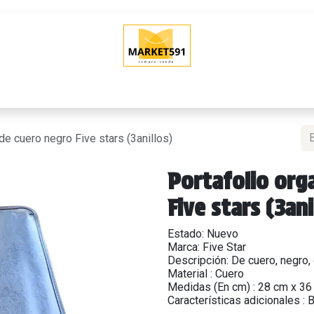
O
QUIERO VENDER
POLÍTICAS DE VENTA
SHOWROOM (Tien
de cuero negro Five stars (3anillos)
Portafolio org
Five stars (3ani
Estado: Nuevo
Marca: Five Star
Descripción: De cuero, negro, c
Material : Cuero
Medidas (En cm) : 28 cm x 36
Características adicionales : B