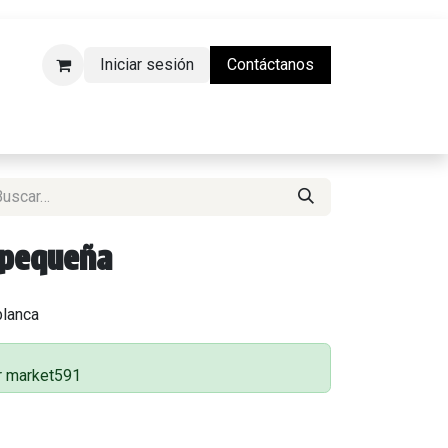
Iniciar sesión
Contáctanos
da Física)
a pequeña
blanca
r market591