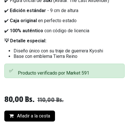
✔️ Figura oficial de
Suki
(Avatar: The Last Airbender)
✔️
Edición estándar
- 9 cm de altura
✔️
Caja original
en perfecto estado
✔️
100% auténtico
con código de licencia
💡 Detalle especial:
Diseño único con su traje de guerrera Kyoshi
Base con emblema Tierra Reino
✅
Producto verificado por Market 591
80,00
Bs.
110,00
Bs.
Añadir a la cesta