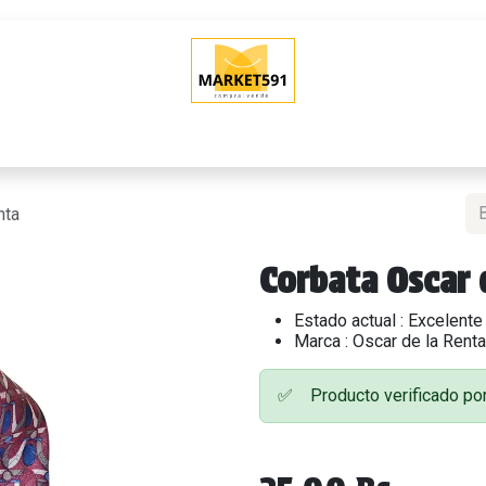
O
QUIERO VENDER
POLÍTICAS DE VENTA
SHOWROOM (Tien
nta
Corbata Oscar 
Estado actual : Excelente
Marca : Oscar de la Renta 
✅
Producto verificado p