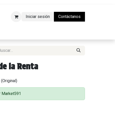
Iniciar sesión
Contáctanos
da Física)
de la Renta
(Original)
or Market591