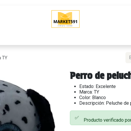
O
QUIERO VENDER
POLÍTICAS DE VENTA
SHOWROOM (Tien
a TY
Perro de peluc
Estado: Excelente
Marca: TY
Color: Blanco
Descripción: Peluche de 
✅
Producto verificado p