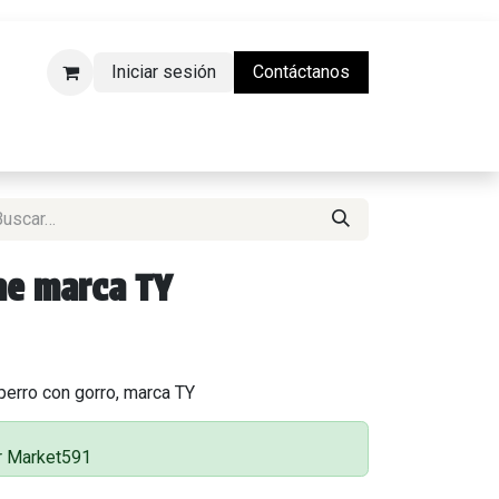
Iniciar sesión
Contáctanos
da Física)
he marca TY
perro con gorro, marca TY
or Market591